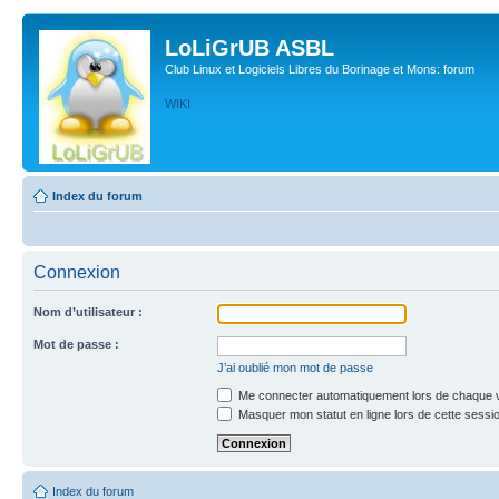
LoLiGrUB ASBL
Club Linux et Logiciels Libres du Borinage et Mons: forum
WIKI
Index du forum
Connexion
Nom d’utilisateur :
Mot de passe :
J’ai oublié mon mot de passe
Me connecter automatiquement lors de chaque v
Masquer mon statut en ligne lors de cette sessi
Index du forum