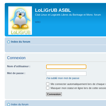
LoLiGrUB ASBL
Club Linux et Logiciels Libres du Borinage et Mons: forum
WIKI
Index du forum
Connexion
Nom d’utilisateur :
Mot de passe :
J’ai oublié mon mot de passe
Me connecter automatiquement lors de chaque v
Masquer mon statut en ligne lors de cette sessi
Index du forum