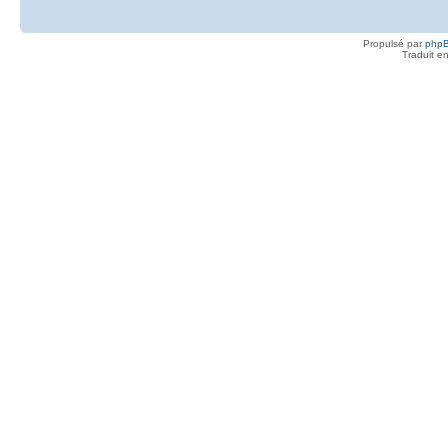
Propulsé par
php
Traduit e