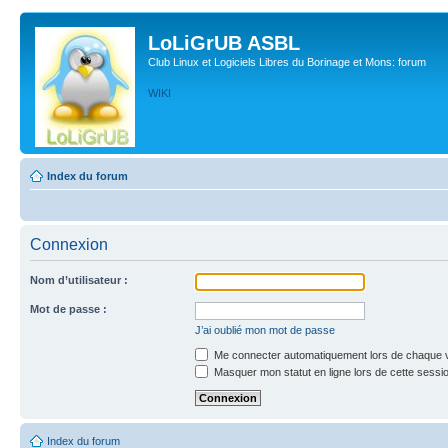
LoLiGrUB ASBL
Club Linux et Logiciels Libres du Borinage et Mons: forum
WIKI
Index du forum
Connexion
Nom d’utilisateur :
Mot de passe :
J’ai oublié mon mot de passe
Me connecter automatiquement lors de chaque v
Masquer mon statut en ligne lors de cette sessi
Index du forum