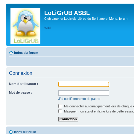
LoLiGrUB ASBL
Club Linux et Logiciels Libres du Borinage et Mons: forum
WIKI
Index du forum
Connexion
Nom d’utilisateur :
Mot de passe :
J’ai oublié mon mot de passe
Me connecter automatiquement lors de chaque v
Masquer mon statut en ligne lors de cette sessi
Index du forum