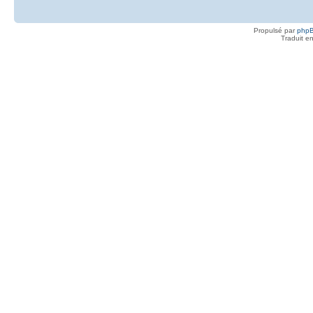
Propulsé par
php
Traduit e