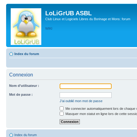
LoLiGrUB ASBL
Club Linux et Logiciels Libres du Borinage et Mons: forum
WIKI
Index du forum
Connexion
Nom d’utilisateur :
Mot de passe :
J’ai oublié mon mot de passe
Me connecter automatiquement lors de chaque v
Masquer mon statut en ligne lors de cette sessi
Index du forum