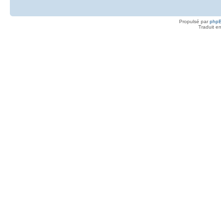
Propulsé par
php
Traduit e