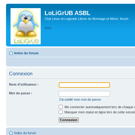
LoLiGrUB ASBL
Club Linux et Logiciels Libres du Borinage et Mons: forum
WIKI
Index du forum
Connexion
Nom d’utilisateur :
Mot de passe :
J’ai oublié mon mot de passe
Me connecter automatiquement lors de chaque v
Masquer mon statut en ligne lors de cette sessi
Index du forum