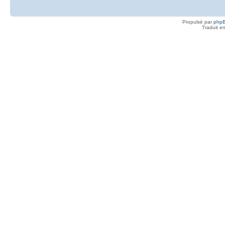
Propulsé par
php
Traduit e