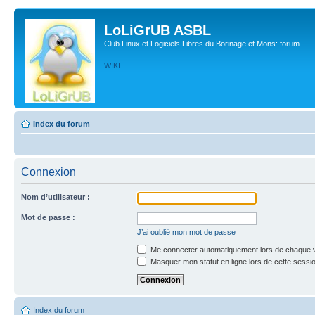
LoLiGrUB ASBL
Club Linux et Logiciels Libres du Borinage et Mons: forum
WIKI
Index du forum
Connexion
Nom d’utilisateur :
Mot de passe :
J’ai oublié mon mot de passe
Me connecter automatiquement lors de chaque v
Masquer mon statut en ligne lors de cette sessi
Index du forum