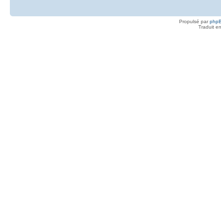
Propulsé par
php
Traduit e