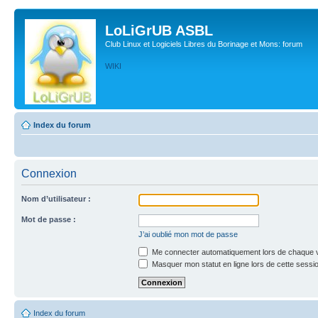
LoLiGrUB ASBL
Club Linux et Logiciels Libres du Borinage et Mons: forum
WIKI
Index du forum
Connexion
Nom d’utilisateur :
Mot de passe :
J’ai oublié mon mot de passe
Me connecter automatiquement lors de chaque v
Masquer mon statut en ligne lors de cette sessi
Index du forum