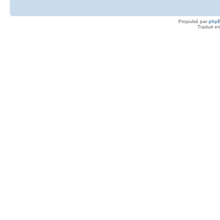
Propulsé par
php
Traduit e