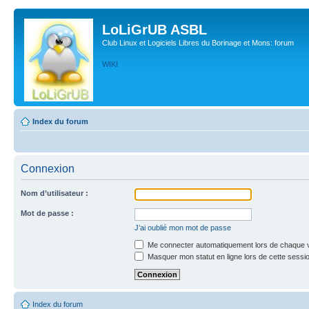
LoLiGrUB ASBL
Club Linux et Logiciels Libres du Borinage et Mons: forum
WIKI
Index du forum
Connexion
Nom d’utilisateur :
Mot de passe :
J’ai oublié mon mot de passe
Me connecter automatiquement lors de chaque v
Masquer mon statut en ligne lors de cette sessi
Index du forum