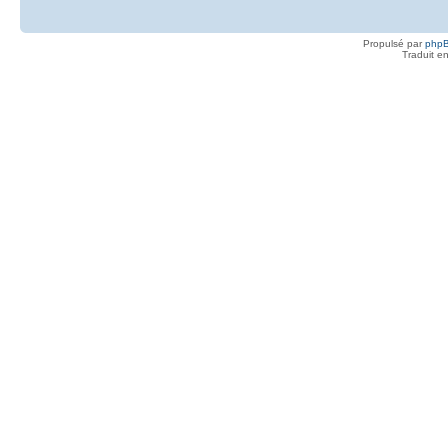
Propulsé par
php
Traduit e