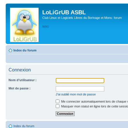
LoLiGrUB ASBL
Club Linux et Logiciels Libres du Borinage et Mons: forum
WIKI
Index du forum
Connexion
Nom d’utilisateur :
Mot de passe :
J’ai oublié mon mot de passe
Me connecter automatiquement lors de chaque v
Masquer mon statut en ligne lors de cette sessi
Index du forum