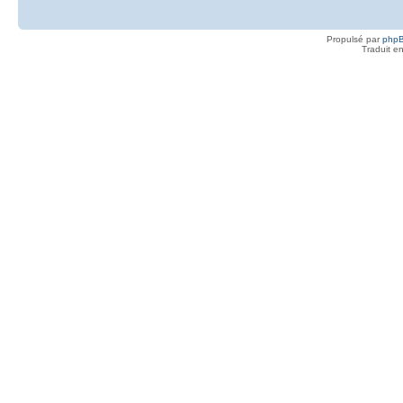
Propulsé par
php
Traduit e