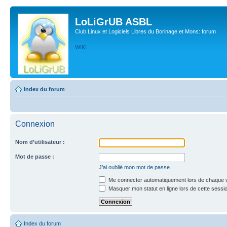
LoLiGrUB ASBL
Club Linux et Logiciels Libres du Borinage et Mons: forum
WIKI
Index du forum
Connexion
Nom d’utilisateur :
Mot de passe :
J’ai oublié mon mot de passe
Me connecter automatiquement lors de chaque v
Masquer mon statut en ligne lors de cette sessi
Index du forum