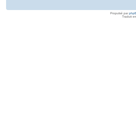
Propulsé par
php
Traduit e