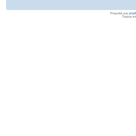
Propulsé par
php
Traduit e