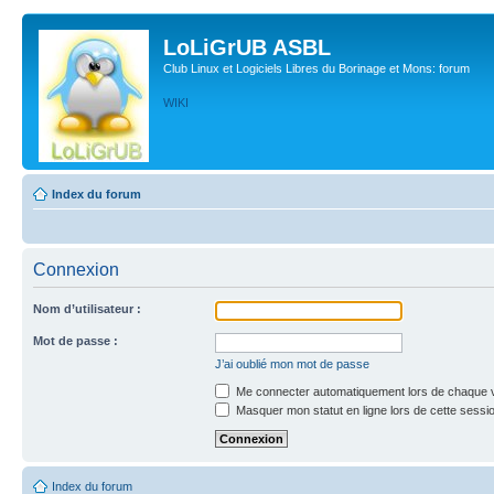
LoLiGrUB ASBL
Club Linux et Logiciels Libres du Borinage et Mons: forum
WIKI
Index du forum
Connexion
Nom d’utilisateur :
Mot de passe :
J’ai oublié mon mot de passe
Me connecter automatiquement lors de chaque v
Masquer mon statut en ligne lors de cette sessi
Index du forum