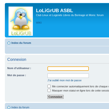
LoLiGrUB ASBL
Club Linux et Logiciels Libres du Borinage et Mons: forum
WIKI
Index du forum
Connexion
Nom d’utilisateur :
Mot de passe :
J’ai oublié mon mot de passe
Me connecter automatiquement lors de chaque v
Masquer mon statut en ligne lors de cette sessi
Index du forum