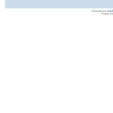
Propulsé par
php
Traduit e