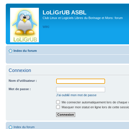
LoLiGrUB ASBL
Club Linux et Logiciels Libres du Borinage et Mons: forum
WIKI
Index du forum
Connexion
Nom d’utilisateur :
Mot de passe :
J’ai oublié mon mot de passe
Me connecter automatiquement lors de chaque v
Masquer mon statut en ligne lors de cette sessi
Index du forum