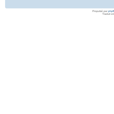
Propulsé par
php
Traduit e