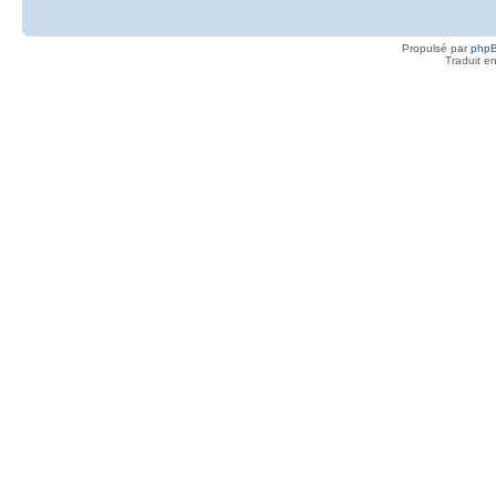
Propulsé par
php
Traduit e