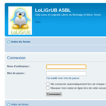
LoLiGrUB ASBL
Club Linux et Logiciels Libres du Borinage et Mons: forum
WIKI
Index du forum
Connexion
Nom d’utilisateur :
Mot de passe :
J’ai oublié mon mot de passe
Me connecter automatiquement lors de chaque v
Masquer mon statut en ligne lors de cette sessi
Index du forum