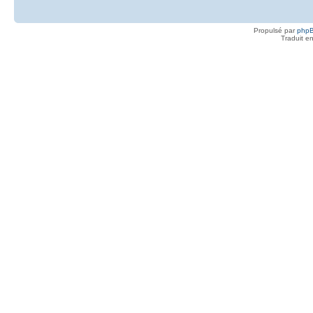
Propulsé par
php
Traduit e