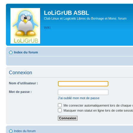
LoLiGrUB ASBL
Club Linux et Logiciels Libres du Borinage et Mons: forum
WIKI
Index du forum
Connexion
Nom d’utilisateur :
Mot de passe :
J’ai oublié mon mot de passe
Me connecter automatiquement lors de chaque v
Masquer mon statut en ligne lors de cette sessi
Index du forum