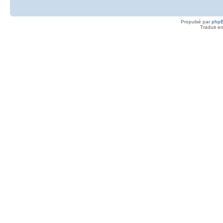
Propulsé par
php
Traduit e