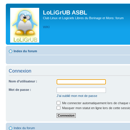
LoLiGrUB ASBL
Club Linux et Logiciels Libres du Borinage et Mons: forum
WIKI
Index du forum
Connexion
Nom d’utilisateur :
Mot de passe :
J’ai oublié mon mot de passe
Me connecter automatiquement lors de chaque v
Masquer mon statut en ligne lors de cette sessi
Index du forum