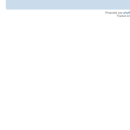
Propulsé par
php
Traduit e