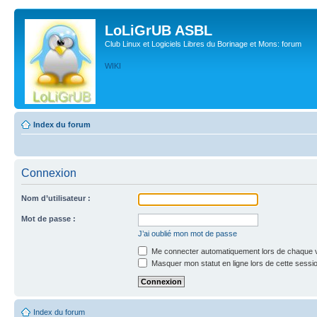
LoLiGrUB ASBL
Club Linux et Logiciels Libres du Borinage et Mons: forum
WIKI
Index du forum
Connexion
Nom d’utilisateur :
Mot de passe :
J’ai oublié mon mot de passe
Me connecter automatiquement lors de chaque v
Masquer mon statut en ligne lors de cette sessi
Index du forum