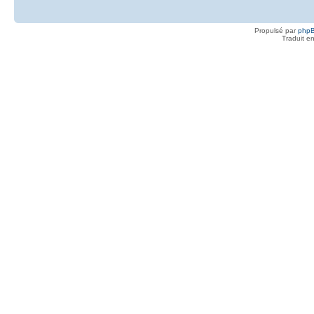
Propulsé par
php
Traduit e