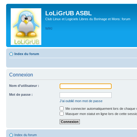
LoLiGrUB ASBL
Club Linux et Logiciels Libres du Borinage et Mons: forum
WIKI
Index du forum
Connexion
Nom d’utilisateur :
Mot de passe :
J’ai oublié mon mot de passe
Me connecter automatiquement lors de chaque v
Masquer mon statut en ligne lors de cette sessi
Index du forum