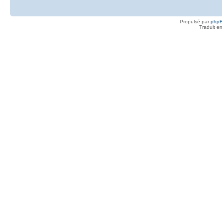
Propulsé par
php
Traduit e