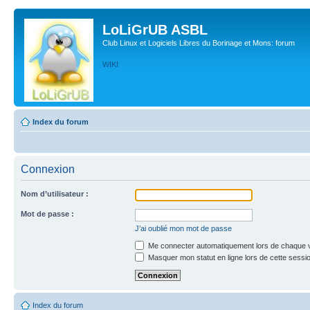
LoLiGrUB ASBL
Club Linux et Logiciels Libres du Borinage et Mons: forum
WIKI
Index du forum
Connexion
Nom d’utilisateur :
Mot de passe :
J’ai oublié mon mot de passe
Me connecter automatiquement lors de chaque v
Masquer mon statut en ligne lors de cette sessi
Index du forum