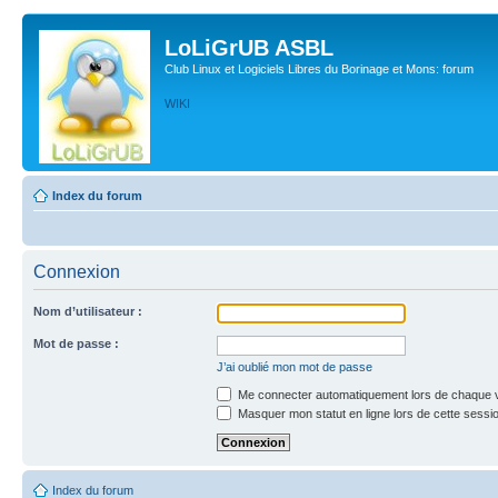
LoLiGrUB ASBL
Club Linux et Logiciels Libres du Borinage et Mons: forum
WIKI
Index du forum
Connexion
Nom d’utilisateur :
Mot de passe :
J’ai oublié mon mot de passe
Me connecter automatiquement lors de chaque v
Masquer mon statut en ligne lors de cette sessi
Index du forum