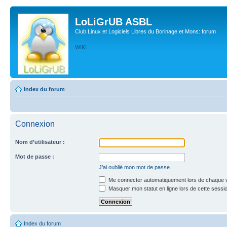
LoLiGrUB ASBL
Club Linux et Logiciels Libres du Borinage et Mons: forum
WIKI
Index du forum
Connexion
Nom d’utilisateur :
Mot de passe :
J’ai oublié mon mot de passe
Me connecter automatiquement lors de chaque v
Masquer mon statut en ligne lors de cette sessi
Index du forum