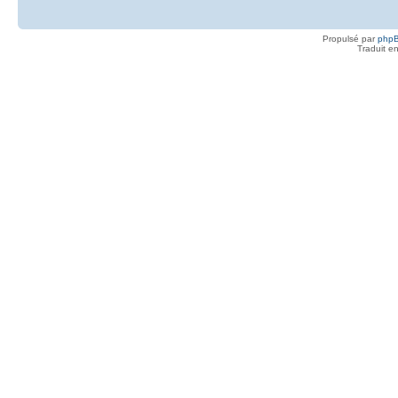
Propulsé par
php
Traduit e