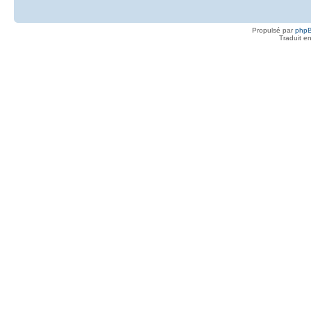
Propulsé par
php
Traduit e