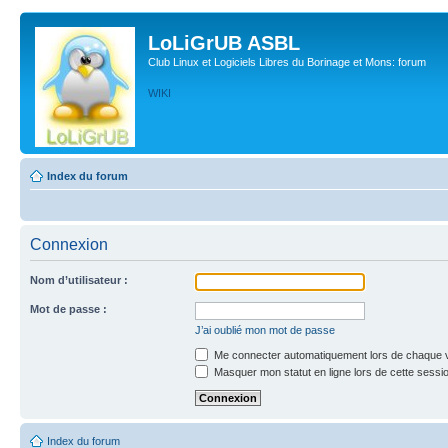
LoLiGrUB ASBL
Club Linux et Logiciels Libres du Borinage et Mons: forum
WIKI
Index du forum
Connexion
Nom d’utilisateur :
Mot de passe :
J’ai oublié mon mot de passe
Me connecter automatiquement lors de chaque v
Masquer mon statut en ligne lors de cette sessi
Index du forum