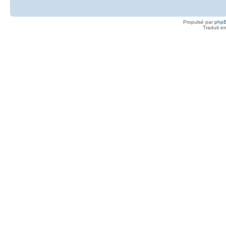
Propulsé par
php
Traduit e