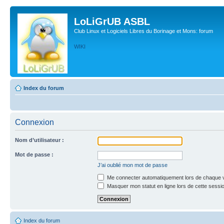
LoLiGrUB ASBL
Club Linux et Logiciels Libres du Borinage et Mons: forum
WIKI
Index du forum
Connexion
Nom d’utilisateur :
Mot de passe :
J’ai oublié mon mot de passe
Me connecter automatiquement lors de chaque v
Masquer mon statut en ligne lors de cette sessi
Index du forum