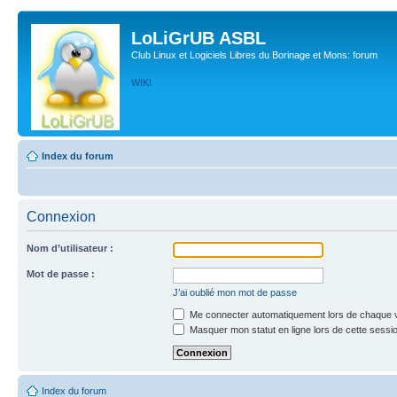
LoLiGrUB ASBL
Club Linux et Logiciels Libres du Borinage et Mons: forum
WIKI
Index du forum
Connexion
Nom d’utilisateur :
Mot de passe :
J’ai oublié mon mot de passe
Me connecter automatiquement lors de chaque v
Masquer mon statut en ligne lors de cette sessi
Index du forum