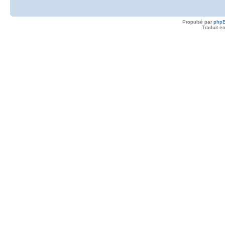
Propulsé par
php
Traduit e