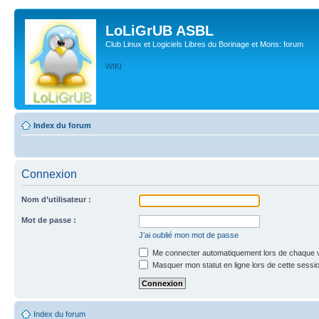
LoLiGrUB ASBL
Club Linux et Logiciels Libres du Borinage et Mons: forum
WIKI
Index du forum
Connexion
Nom d’utilisateur :
Mot de passe :
J’ai oublié mon mot de passe
Me connecter automatiquement lors de chaque v
Masquer mon statut en ligne lors de cette sessi
Index du forum