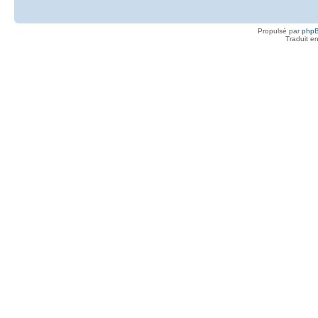
Propulsé par
php
Traduit e