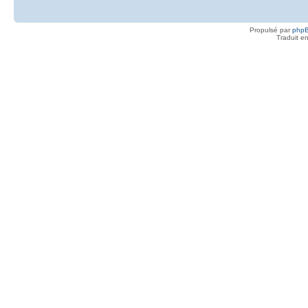
Propulsé par
php
Traduit e