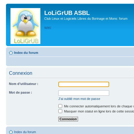
LoLiGrUB ASBL
Club Linux et Logiciels Libres du Borinage et Mons: forum
WIKI
Index du forum
Connexion
Nom d’utilisateur :
Mot de passe :
J’ai oublié mon mot de passe
Me connecter automatiquement lors de chaque v
Masquer mon statut en ligne lors de cette sessi
Index du forum