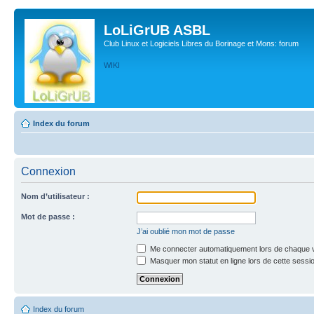
LoLiGrUB ASBL
Club Linux et Logiciels Libres du Borinage et Mons: forum
WIKI
Index du forum
Connexion
Nom d’utilisateur :
Mot de passe :
J’ai oublié mon mot de passe
Me connecter automatiquement lors de chaque v
Masquer mon statut en ligne lors de cette sessi
Index du forum