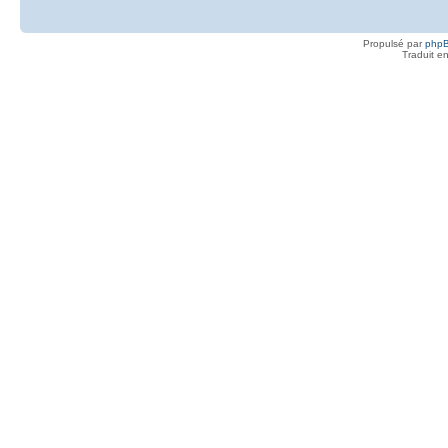
Propulsé par
php
Traduit e