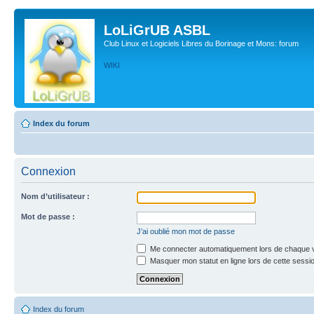
LoLiGrUB ASBL
Club Linux et Logiciels Libres du Borinage et Mons: forum
WIKI
Index du forum
Connexion
Nom d’utilisateur :
Mot de passe :
J’ai oublié mon mot de passe
Me connecter automatiquement lors de chaque v
Masquer mon statut en ligne lors de cette sessi
Index du forum