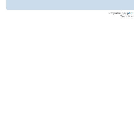
Propulsé par
php
Traduit e