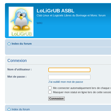
LoLiGrUB ASBL
Club Linux et Logiciels Libres du Borinage et Mons: forum
WIKI
Index du forum
Connexion
Nom d’utilisateur :
Mot de passe :
J’ai oublié mon mot de passe
Me connecter automatiquement lors de chaque v
Masquer mon statut en ligne lors de cette sessi
Index du forum