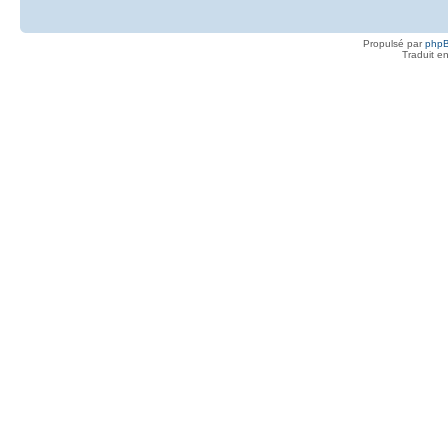
Propulsé par
php
Traduit e