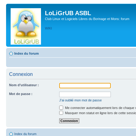
LoLiGrUB ASBL
Club Linux et Logiciels Libres du Borinage et Mons: forum
WIKI
Index du forum
Connexion
Nom d’utilisateur :
Mot de passe :
J’ai oublié mon mot de passe
Me connecter automatiquement lors de chaque v
Masquer mon statut en ligne lors de cette sessi
Index du forum