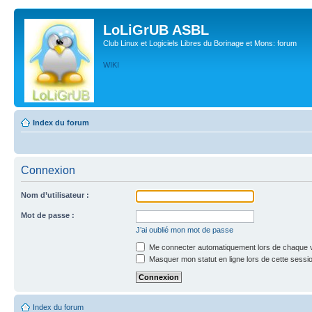
LoLiGrUB ASBL
Club Linux et Logiciels Libres du Borinage et Mons: forum
WIKI
Index du forum
Connexion
Nom d’utilisateur :
Mot de passe :
J’ai oublié mon mot de passe
Me connecter automatiquement lors de chaque v
Masquer mon statut en ligne lors de cette sessi
Index du forum