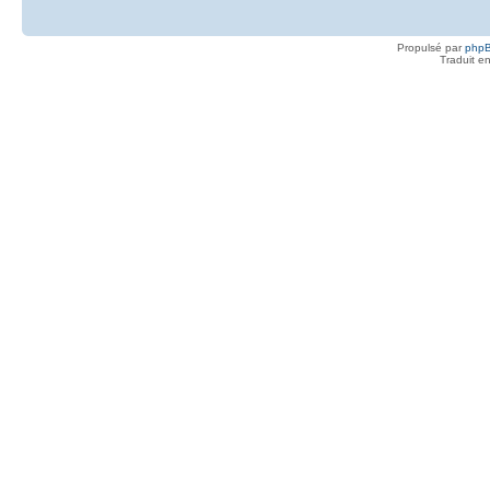
Propulsé par
php
Traduit e