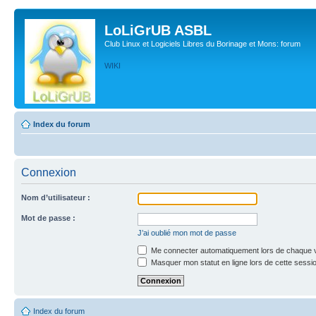
LoLiGrUB ASBL
Club Linux et Logiciels Libres du Borinage et Mons: forum
WIKI
Index du forum
Connexion
Nom d’utilisateur :
Mot de passe :
J’ai oublié mon mot de passe
Me connecter automatiquement lors de chaque v
Masquer mon statut en ligne lors de cette sessi
Index du forum