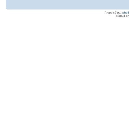
Propulsé par
php
Traduit e