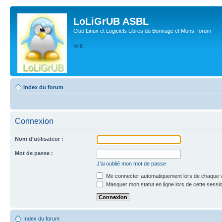
LoLiGrUB ASBL
Club Linux et Logiciels Libres du Borinage et Mons: forum
WIKI
Index du forum
Connexion
Nom d’utilisateur :
Mot de passe :
J’ai oublié mon mot de passe
Me connecter automatiquement lors de chaque v
Masquer mon statut en ligne lors de cette sessi
Index du forum