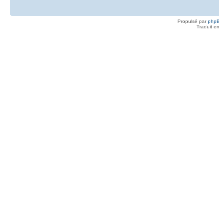
Propulsé par
php
Traduit e