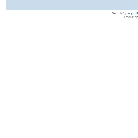
Propulsé par
php
Traduit e