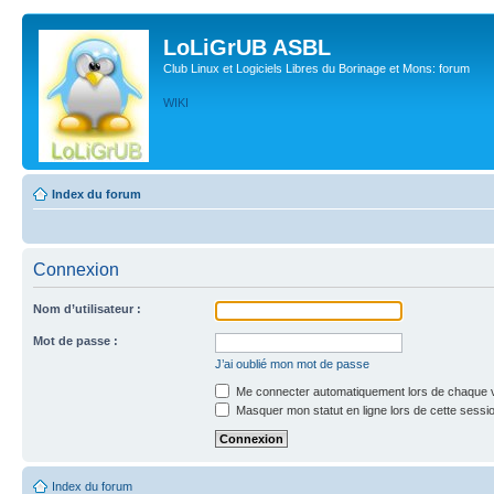
LoLiGrUB ASBL
Club Linux et Logiciels Libres du Borinage et Mons: forum
WIKI
Index du forum
Connexion
Nom d’utilisateur :
Mot de passe :
J’ai oublié mon mot de passe
Me connecter automatiquement lors de chaque v
Masquer mon statut en ligne lors de cette sessi
Index du forum