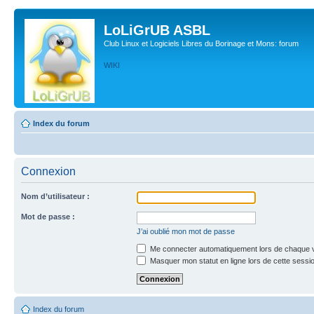
LoLiGrUB ASBL
Club Linux et Logiciels Libres du Borinage et Mons: forum
WIKI
Index du forum
Connexion
Nom d’utilisateur :
Mot de passe :
J’ai oublié mon mot de passe
Me connecter automatiquement lors de chaque v
Masquer mon statut en ligne lors de cette sessi
Index du forum