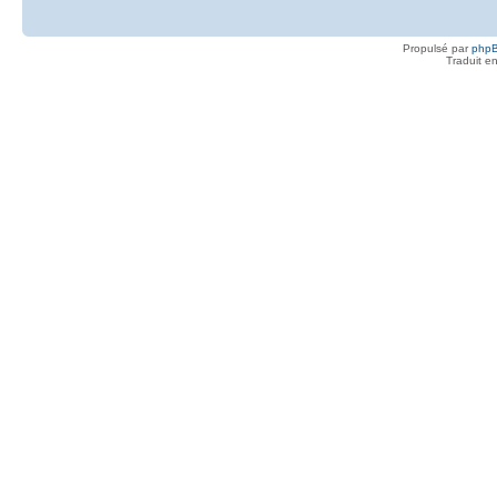
Propulsé par
php
Traduit e