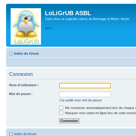
LoLiGrUB ASBL
Club Linux et Logiciels Libres du Borinage et Mons: forum
WIKI
Index du forum
Connexion
Nom d’utilisateur :
Mot de passe :
J’ai oublié mon mot de passe
Me connecter automatiquement lors de chaque v
Masquer mon statut en ligne lors de cette sessi
Index du forum