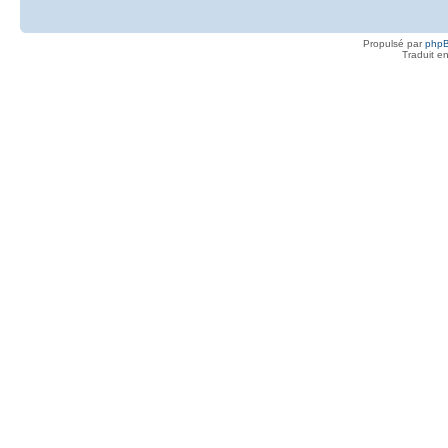
Propulsé par
php
Traduit e