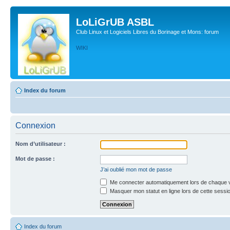
LoLiGrUB ASBL
Club Linux et Logiciels Libres du Borinage et Mons: forum
WIKI
Index du forum
Connexion
Nom d’utilisateur :
Mot de passe :
J’ai oublié mon mot de passe
Me connecter automatiquement lors de chaque v
Masquer mon statut en ligne lors de cette sessi
Index du forum