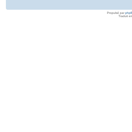
Propulsé par
php
Traduit e