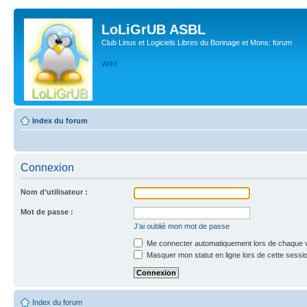
LoLiGrUB ASBL
Club Linux et Logiciels Libres du Borinage et Mons: forum
WIKI
Index du forum
Connexion
Nom d’utilisateur :
Mot de passe :
J’ai oublié mon mot de passe
Me connecter automatiquement lors de chaque v
Masquer mon statut en ligne lors de cette sessi
Index du forum