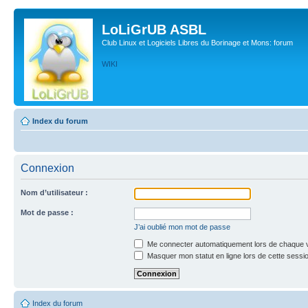
LoLiGrUB ASBL
Club Linux et Logiciels Libres du Borinage et Mons: forum
WIKI
Index du forum
Connexion
Nom d’utilisateur :
Mot de passe :
J’ai oublié mon mot de passe
Me connecter automatiquement lors de chaque v
Masquer mon statut en ligne lors de cette sessi
Index du forum