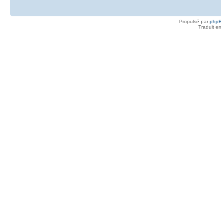
Propulsé par
php
Traduit e