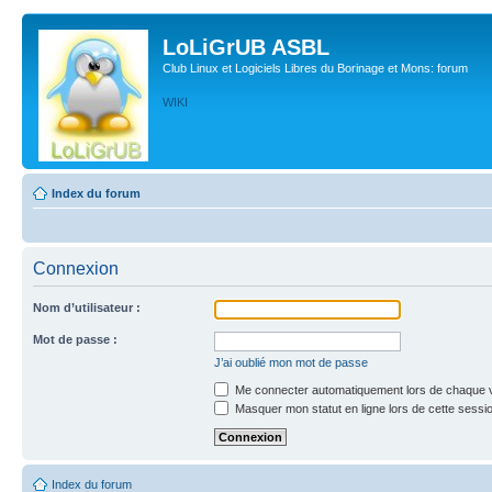
LoLiGrUB ASBL
Club Linux et Logiciels Libres du Borinage et Mons: forum
WIKI
Index du forum
Connexion
Nom d’utilisateur :
Mot de passe :
J’ai oublié mon mot de passe
Me connecter automatiquement lors de chaque v
Masquer mon statut en ligne lors de cette sessi
Index du forum