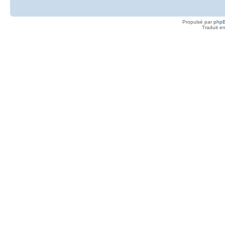
Propulsé par
php
Traduit e