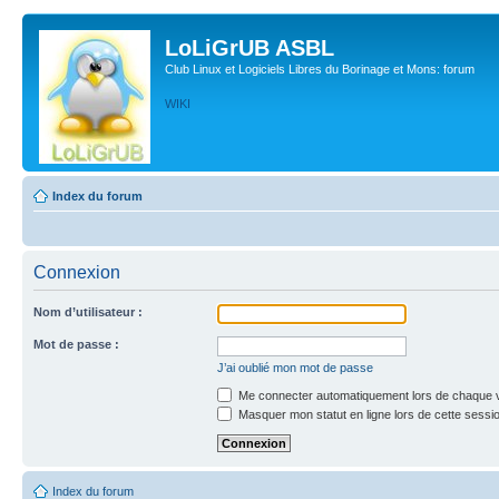
LoLiGrUB ASBL
Club Linux et Logiciels Libres du Borinage et Mons: forum
WIKI
Index du forum
Connexion
Nom d’utilisateur :
Mot de passe :
J’ai oublié mon mot de passe
Me connecter automatiquement lors de chaque v
Masquer mon statut en ligne lors de cette sessi
Index du forum