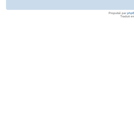
Propulsé par
php
Traduit e