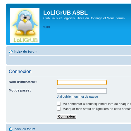
LoLiGrUB ASBL
Club Linux et Logiciels Libres du Borinage et Mons: forum
WIKI
Index du forum
Connexion
Nom d’utilisateur :
Mot de passe :
J’ai oublié mon mot de passe
Me connecter automatiquement lors de chaque v
Masquer mon statut en ligne lors de cette sessi
Index du forum