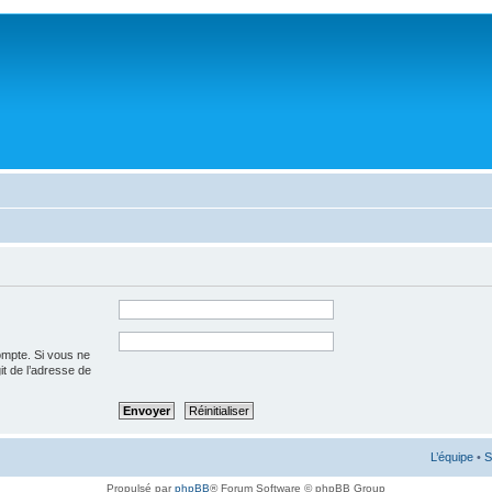
ompte. Si vous ne
git de l’adresse de
L’équipe
•
S
Propulsé par
phpBB
® Forum Software © phpBB Group