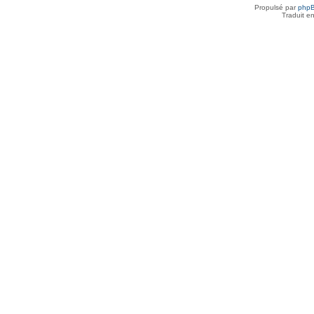
Propulsé par
php
Traduit e