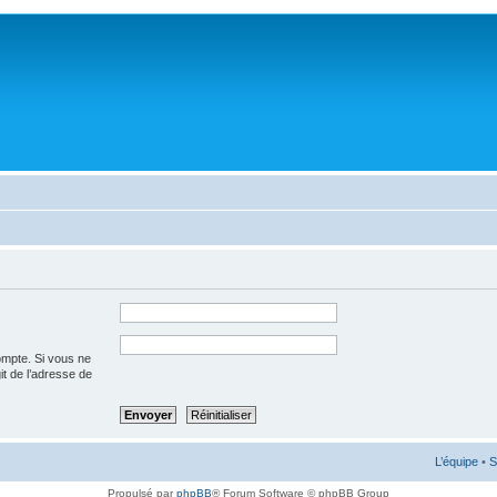
ompte. Si vous ne
git de l’adresse de
L’équipe
•
S
Propulsé par
phpBB
® Forum Software © phpBB Group