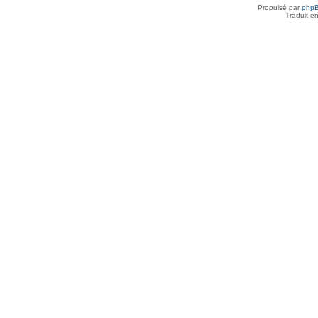
Propulsé par
php
Traduit e