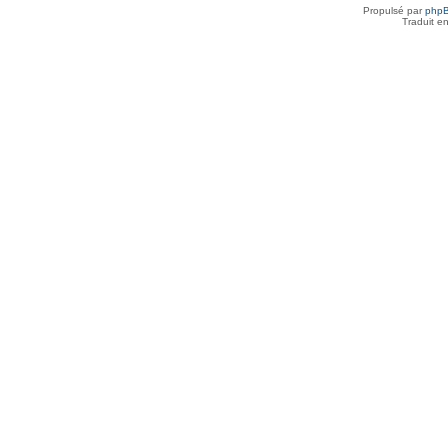
Propulsé par
php
Traduit e