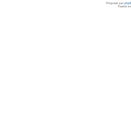
Propulsé par
php
Traduit e